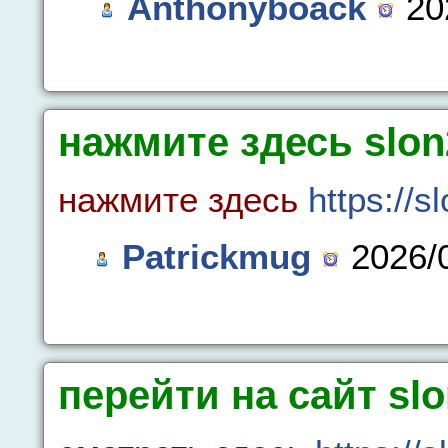
Anthonyboack
202
нажмите здесь slon2
нажмите здесь
https://sl
Patrickmug
2026/0
перейти на сайт slo