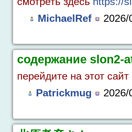
смотреть здесь
https://s
MichaelRef
2026/0
содержание slon2-at
перейдите на этот сайт
Patrickmug
2026/0