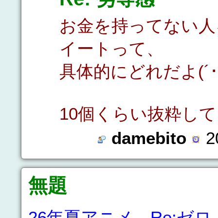
お金を持ってない人
イートって、
具体的にどれだよ(´･
10個くらい抜粋し
damebito
2
無題
26年夏アニメ、Re:ゼロ