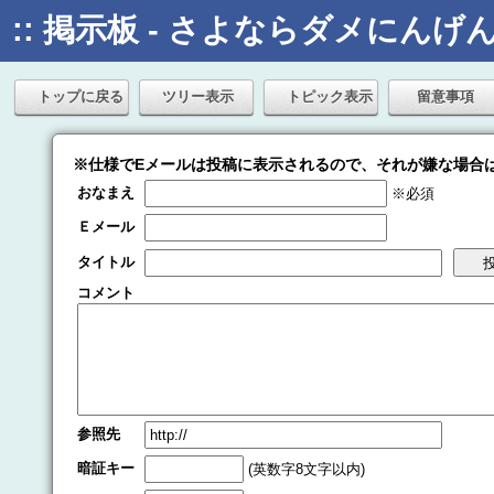
:: 掲示板 - さよならダメにんげん 
トップに戻る
ツリー表示
トピック表示
留意事項
※仕様でEメールは投稿に表示されるので、それが嫌な場合
おなまえ
※必須
Ｅメール
タイトル
コメント
参照先
暗証キー
(英数字8文字以内)