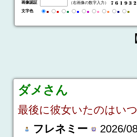
画像認証
（右画像の数字入力）
文字色
■
■
■
■
■
■
■
■
■
ダメさん
最後に彼女いたのはい
フレネミー
2026/08