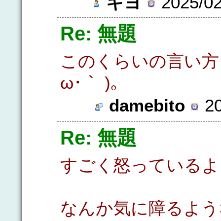
キヨ
2025/02
Re: 無題
このくらいの言い方
ω･｀ )。
damebito
20
Re: 無題
すごく怒っているよう
なんか気に障るよう