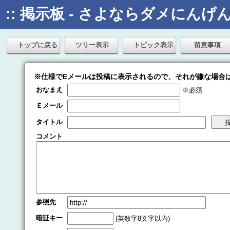
:: 掲示板 - さよならダメにんげん 
トップに戻る
ツリー表示
トピック表示
留意事項
※仕様でEメールは投稿に表示されるので、それが嫌な場合
おなまえ
※必須
Ｅメール
タイトル
コメント
参照先
暗証キー
(英数字8文字以内)