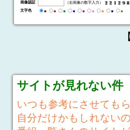
画像認証
（右画像の数字入力）
文字色
■
■
■
■
■
■
■
■
■
サイトが見れない件
いつも参考にさせても
自分だけかもしれない