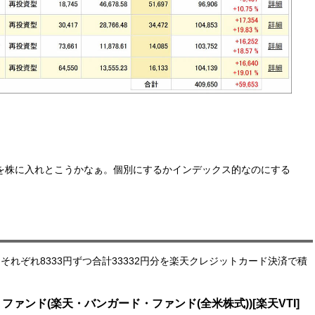
産を株に入れとこうかなぁ。個別にするかインデックス的なのにする
月それぞれ8333円ずつ合計33332円分を楽天クレジットカード決済で積
ァンド(楽天・バンガード・ファンド(全米株式))[楽天VTI]