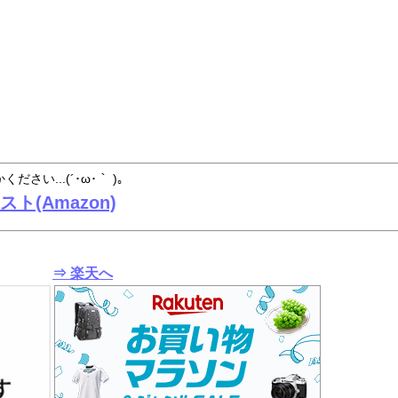
ださい...(´･ω･｀ )。
スト(Amazon)
⇒ 楽天へ