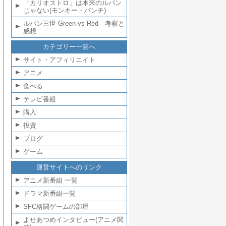
「カリオストロ」は本来のルパン
じゃない(モンキー・パンチ)
ルパン三世 Green vs Red 考察と
感想
カテゴリー一覧へ
サイト・アフィリエイト
アニメ
食べる
テレビ番組
購入
投資
ブログ
ゲーム
運営サイトへのリンク
アニメ新番組 一覧
ドラマ新番組一覧
SFC格闘ゲームの部屋
よせあつめインタビュー(アニメ関